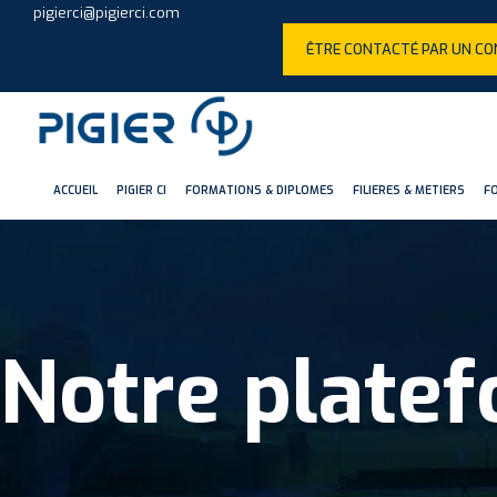
pigierci@pigierci.com
ÊTRE CONTACTÉ PAR UN CO
ACCUEIL
PIGIER CI
FORMATIONS & DIPLOMES
FILIERES & METIERS
F
Notre plate