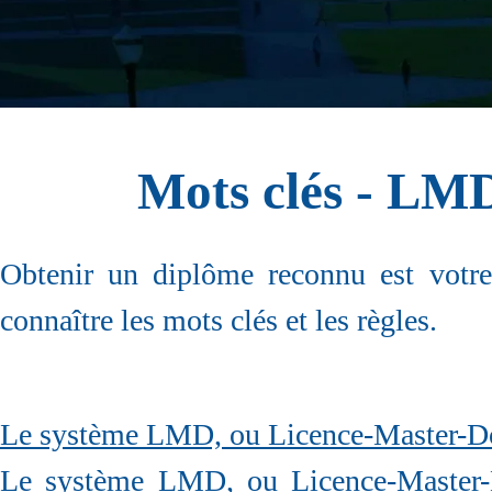
Mots clés - LMD
Obtenir un diplôme reconnu est votre 
connaître les mots clés et les règles.
Le système LMD, ou Licence-Master-Do
Le système LMD, ou Licence-Master-Do