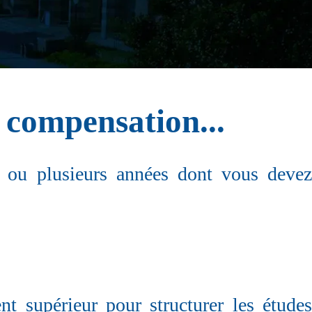
 compensation...
ne ou plusieurs années dont vous devez
 supérieur pour structurer les études