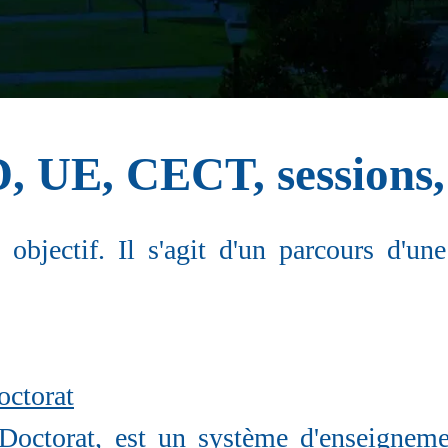
, UE, CECT, sessions,
objectif. Il s'agit d'un parcours d'u
ctorat
ctorat, est un système d'enseignement