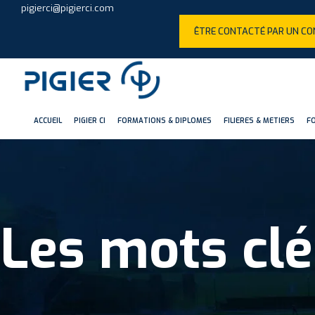
pigierci@pigierci.com
ÊTRE CONTACTÉ PAR UN CO
ACCUEIL
PIGIER CI
FORMATIONS & DIPLOMES
FILIERES & METIERS
F
Les mots clé